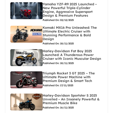
Yamaha YZF-R9 2025 Launched –
New Powerful Triple-Cylinder
Engine, Aggressive Supersport
Design & Premium Features
Published On: 02/12/2025
Komaki MX16 Pro Unleashed: The
Ultimate Electric Cruiser with
Stunning Performance & Bold
Design
Published On: 18/11/2025
Harley-Davidson Fat Boy 2025
Launched: A Thunderous Power
Cruiser with Iconic Muscular Design
Published On: 18/11/2025
Triumph Rocket 3 GT 2025 – The
Ultimate Power Machine with
Premium Design & Smart Tech
Published On: 17/11/2025
Harley-Davidson Sportster S 2025
Unveiled – An Insanely Powerful &
Premium Muscle Bike
Published On: 16/11/2025