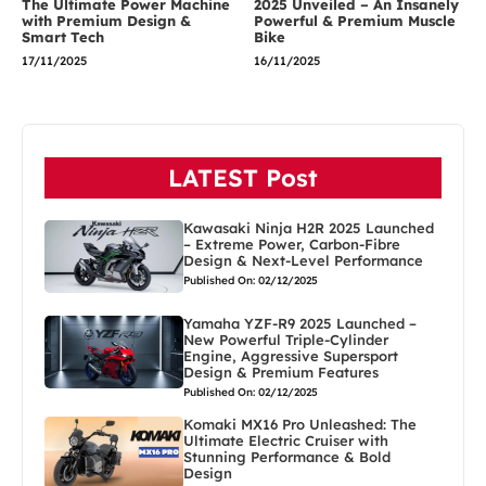
The Ultimate Power Machine
2025 Unveiled – An Insanely
with Premium Design &
Powerful & Premium Muscle
Smart Tech
Bike
17/11/2025
16/11/2025
LATEST Post
Kawasaki Ninja H2R 2025 Launched
– Extreme Power, Carbon-Fibre
Design & Next-Level Performance
Published On: 02/12/2025
Yamaha YZF-R9 2025 Launched –
New Powerful Triple-Cylinder
Engine, Aggressive Supersport
Design & Premium Features
Published On: 02/12/2025
Komaki MX16 Pro Unleashed: The
Ultimate Electric Cruiser with
Stunning Performance & Bold
Design