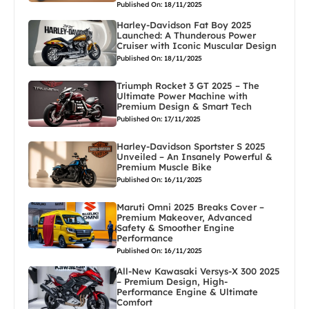
Published On: 18/11/2025
Harley-Davidson Fat Boy 2025
Launched: A Thunderous Power
Cruiser with Iconic Muscular Design
Published On: 18/11/2025
Triumph Rocket 3 GT 2025 – The
Ultimate Power Machine with
Premium Design & Smart Tech
Published On: 17/11/2025
Harley-Davidson Sportster S 2025
Unveiled – An Insanely Powerful &
Premium Muscle Bike
Published On: 16/11/2025
Maruti Omni 2025 Breaks Cover –
Premium Makeover, Advanced
Safety & Smoother Engine
Performance
Published On: 16/11/2025
All-New Kawasaki Versys-X 300 2025
– Premium Design, High-
Performance Engine & Ultimate
Comfort