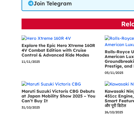
Join Telegram
Rel
Explore the Epic Hero Xtreme 160R
4V Combat Edition with Cruise
Rolls-Royce U
Control & Advanced Ride Modes
American Lux
Groundbreaki
11/11/2025
Prestige, and 
05/11/2025
Maruti Suzuki Victoris CBG Debuts
Kawasaki Ninj
at Japan Mobility Show 2025 – You
451cc Engine, 
Can’t Buy It
Smart Features 
और पूरी डिटेल
31/10/2025
26/10/2025