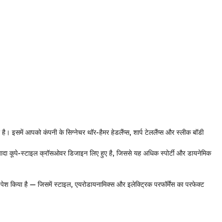
समें आपको कंपनी के सिग्नेचर थॉर-हैमर हेडलैंप्स, शार्प टेललैंप्स और स्लीक बॉडी
ा कूपे-स्टाइल क्रॉसओवर डिजाइन लिए हुए है, जिससे यह अधिक स्पोर्टी और डायनेमिक
 किया है — जिसमें स्टाइल, एयरोडायनामिक्स और इलेक्ट्रिक परफॉर्मेंस का परफेक्ट