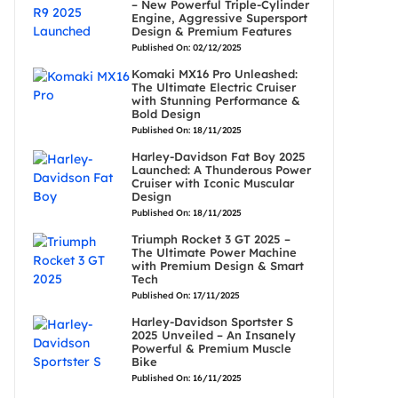
– New Powerful Triple-Cylinder
Engine, Aggressive Supersport
Design & Premium Features
Published On: 02/12/2025
Komaki MX16 Pro Unleashed:
The Ultimate Electric Cruiser
with Stunning Performance &
Bold Design
Published On: 18/11/2025
Harley-Davidson Fat Boy 2025
Launched: A Thunderous Power
Cruiser with Iconic Muscular
Design
Published On: 18/11/2025
Triumph Rocket 3 GT 2025 –
The Ultimate Power Machine
with Premium Design & Smart
Tech
Published On: 17/11/2025
Harley-Davidson Sportster S
2025 Unveiled – An Insanely
Powerful & Premium Muscle
Bike
Published On: 16/11/2025