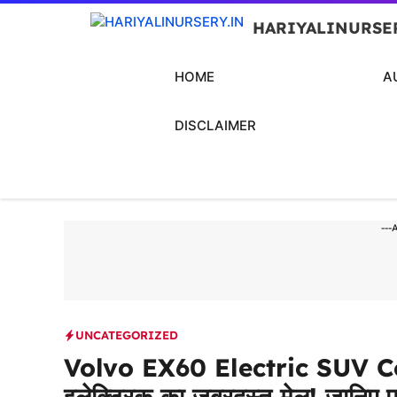
Skip
HARIYALINURSE
to
content
HOME
A
DISCLAIMER
---
UNCATEGORIZED
Volvo EX60 Electric SUV C
इलेक्ट्रिक का जबरदस्त मेल! जानिए फ